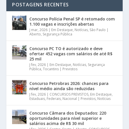
POSTAGENS RECENTES
Concurso Polícia Penal SP é retomado com
1.100 vagas e inscrições abertas
J mar, 2026
|
Em Destaque
,
Notícias
,
São Paulo |
Aberto
,
Segurança Pública
Concurso PC TO é autorizado e deve
ofertar 452 vagas com salários de até R$
25 mil
J fev, 2026
|
Em Destaque
,
Notícias
,
Segurança
Pública
,
Tocantins | Previstos
Concurso Petrobras 2026: chances para
nível médio ainda são reduzidas
J fev, 2026
|
CONCURSOS PREVISTOS
,
Em Destaque
,
Estaduais
,
Federais
,
Nacional | Previstos
,
Notícias
Concurso Câmara dos Deputados: 220
oportunidades para nível superior e
salários acima de R$ 30 mil