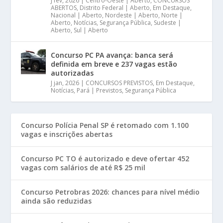
J fev, 2026
|
Centro-Oeste | Aberto
,
CONCURSOS
ABERTOS
,
Distrito Federal | Aberto
,
Em Destaque
,
Nacional | Aberto
,
Nordeste | Aberto
,
Norte |
Aberto
,
Notícias
,
Segurança Pública
,
Sudeste |
Aberto
,
Sul | Aberto
Concurso PC PA avança: banca será
definida em breve e 237 vagas estão
autorizadas
J jan, 2026
|
CONCURSOS PREVISTOS
,
Em Destaque
,
Notícias
,
Pará | Previstos
,
Segurança Pública
Concurso Polícia Penal SP é retomado com 1.100
vagas e inscrições abertas
Concurso PC TO é autorizado e deve ofertar 452
vagas com salários de até R$ 25 mil
Concurso Petrobras 2026: chances para nível médio
ainda são reduzidas