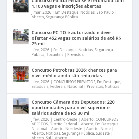
Concurso Polícia Penal SP é retomado com
1.100 vagas e inscrições abertas
J mar, 2026
|
Em Destaque
,
Notícias
,
São Paulo |
Aberto
,
Segurança Pública
Concurso PC TO é autorizado e deve
ofertar 452 vagas com salários de até R$
25 mil
J fev, 2026
|
Em Destaque
,
Notícias
,
Segurança
Pública
,
Tocantins | Previstos
Concurso Petrobras 2026: chances para
nível médio ainda são reduzidas
J fev, 2026
|
CONCURSOS PREVISTOS
,
Em Destaque
,
Estaduais
,
Federais
,
Nacional | Previstos
,
Notícias
Concurso Câmara dos Deputados: 220
oportunidades para nível superior e
salários acima de R$ 30 mil
J fev, 2026
|
Centro-Oeste | Aberto
,
CONCURSOS
ABERTOS
,
Distrito Federal | Aberto
,
Em Destaque
,
Nacional | Aberto
,
Nordeste | Aberto
,
Norte |
Aberto
,
Notícias
,
Segurança Pública
,
Sudeste |
Aberto
,
Sul | Aberto