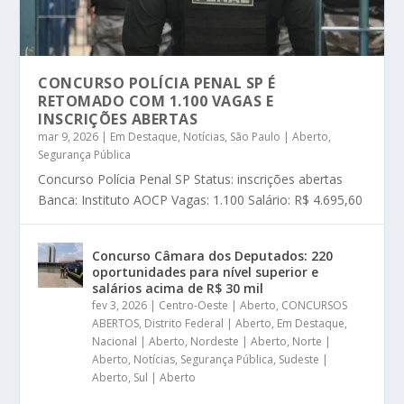
CONCURSO POLÍCIA PENAL SP É
RETOMADO COM 1.100 VAGAS E
INSCRIÇÕES ABERTAS
mar 9, 2026
|
Em Destaque
,
Notícias
,
São Paulo | Aberto
,
Segurança Pública
Concurso Polícia Penal SP Status: inscrições abertas
Banca: Instituto AOCP Vagas: 1.100 Salário: R$ 4.695,60
Concurso Câmara dos Deputados: 220
oportunidades para nível superior e
salários acima de R$ 30 mil
fev 3, 2026
|
Centro-Oeste | Aberto
,
CONCURSOS
ABERTOS
,
Distrito Federal | Aberto
,
Em Destaque
,
Nacional | Aberto
,
Nordeste | Aberto
,
Norte |
Aberto
,
Notícias
,
Segurança Pública
,
Sudeste |
Aberto
,
Sul | Aberto