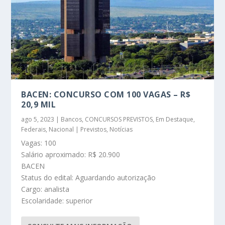
BACEN: CONCURSO COM 100 VAGAS – R$
20,9 MIL
ago 5, 2023
|
Bancos
,
CONCURSOS PREVISTOS
,
Em Destaque
,
Federais
,
Nacional | Previstos
,
Notícias
Vagas: 100
Salário aproximado: R$ 20.900
BACEN
Status do edital: Aguardando autorização
Cargo: analista
Escolaridade: superior