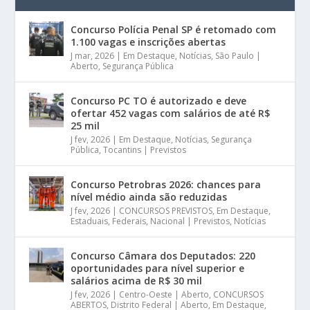
Concurso Polícia Penal SP é retomado com
1.100 vagas e inscrições abertas
J mar, 2026
|
Em Destaque
,
Notícias
,
São Paulo |
Aberto
,
Segurança Pública
Concurso PC TO é autorizado e deve
ofertar 452 vagas com salários de até R$
25 mil
J fev, 2026
|
Em Destaque
,
Notícias
,
Segurança
Pública
,
Tocantins | Previstos
Concurso Petrobras 2026: chances para
nível médio ainda são reduzidas
J fev, 2026
|
CONCURSOS PREVISTOS
,
Em Destaque
,
Estaduais
,
Federais
,
Nacional | Previstos
,
Notícias
Concurso Câmara dos Deputados: 220
oportunidades para nível superior e
salários acima de R$ 30 mil
J fev, 2026
|
Centro-Oeste | Aberto
,
CONCURSOS
ABERTOS
,
Distrito Federal | Aberto
,
Em Destaque
,