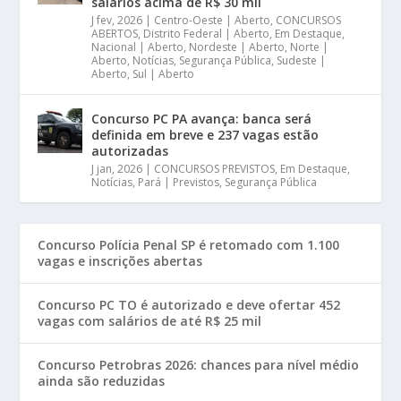
salários acima de R$ 30 mil
J fev, 2026
|
Centro-Oeste | Aberto
,
CONCURSOS
ABERTOS
,
Distrito Federal | Aberto
,
Em Destaque
,
Nacional | Aberto
,
Nordeste | Aberto
,
Norte |
Aberto
,
Notícias
,
Segurança Pública
,
Sudeste |
Aberto
,
Sul | Aberto
Concurso PC PA avança: banca será
definida em breve e 237 vagas estão
autorizadas
J jan, 2026
|
CONCURSOS PREVISTOS
,
Em Destaque
,
Notícias
,
Pará | Previstos
,
Segurança Pública
Concurso Polícia Penal SP é retomado com 1.100
vagas e inscrições abertas
Concurso PC TO é autorizado e deve ofertar 452
vagas com salários de até R$ 25 mil
Concurso Petrobras 2026: chances para nível médio
ainda são reduzidas