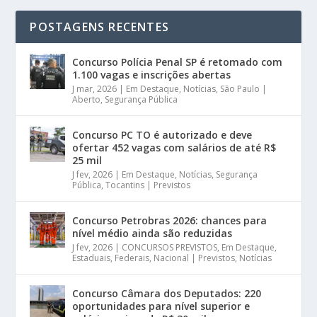
POSTAGENS RECENTES
Concurso Polícia Penal SP é retomado com
1.100 vagas e inscrições abertas
J mar, 2026
|
Em Destaque
,
Notícias
,
São Paulo |
Aberto
,
Segurança Pública
Concurso PC TO é autorizado e deve
ofertar 452 vagas com salários de até R$
25 mil
J fev, 2026
|
Em Destaque
,
Notícias
,
Segurança
Pública
,
Tocantins | Previstos
Concurso Petrobras 2026: chances para
nível médio ainda são reduzidas
J fev, 2026
|
CONCURSOS PREVISTOS
,
Em Destaque
,
Estaduais
,
Federais
,
Nacional | Previstos
,
Notícias
Concurso Câmara dos Deputados: 220
oportunidades para nível superior e