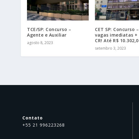
TCE/SP: Concurso –
CET SP: Concurso –
Agente e Auxiliar
vagas imediatas + 
CR! Até R$ 10.302,0
agosto 8, 2023
setembro 3, 2023
Contato
+55 21 996223268