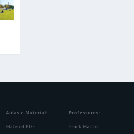
–
Aulas e Material:
Professores:
Material PDF
Frank Mattos