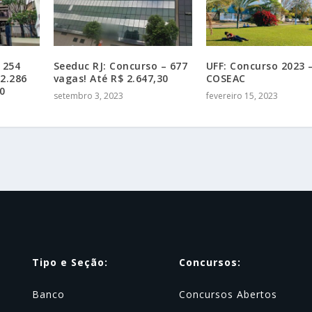
 254
Seeduc RJ: Concurso – 677
UFF: Concurso 2023 
2.286
vagas! Até R$ 2.647,30
COSEAC
0
setembro 3, 2023
fevereiro 15, 2023
Tipo e Seção:
Concursos:
Banco
Concursos Abertos