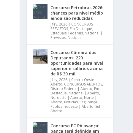
Concurso Petrobras 2026:
chances para nível médio
ainda são reduzidas
J fev, 2026
|
CONCURSOS
PREVISTOS
,
Em Destaque
,
Estaduais
,
Federais
,
Nacional |
Previstos
,
Notícias
Concurso Câmara dos
Deputados: 220
oportunidades para nível
superior e salários acima
de R$ 30 mil
J fev, 2026
|
Centro-Oeste |
Aberto
,
CONCURSOS ABERTOS
,
Distrito Federal | Aberto
,
Em
Destaque
,
Nacional | Aberto
,
Nordeste | Aberto
,
Norte |
Aberto
,
Notícias
,
Segurança
Pública
,
Sudeste | Aberto
,
Sul |
Aberto
Concurso PC PA avança:
banca será definida em