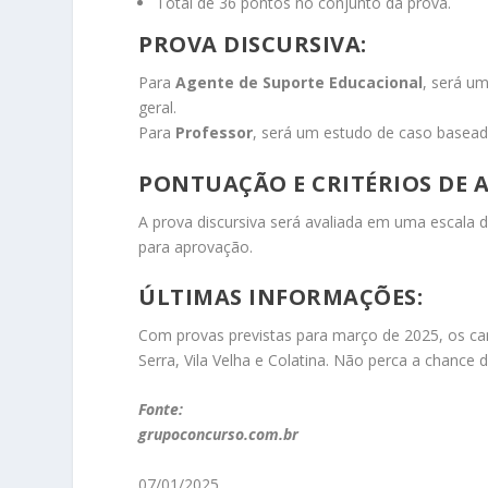
Total de 36 pontos no conjunto da prova.
PROVA DISCURSIVA:
Para
Agente de Suporte Educacional
, será u
geral.
Para
Professor
, será um estudo de caso baseado
PONTUAÇÃO E CRITÉRIOS DE 
A prova discursiva será avaliada em uma escala 
para aprovação.
ÚLTIMAS INFORMAÇÕES:
Com provas previstas para março de 2025, os can
Serra, Vila Velha e Colatina. Não perca a chance d
Fonte:
grupoconcurso.com.br
07/01/2025