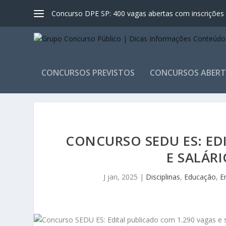
Concurso DPE SP: 400 vagas abertas com inscrições a
CONCURSOS PREVISTOS
CONCURSOS ABER
CONCURSO SEDU ES: ED
E SALÁRI
J jan, 2025
|
Disciplinas
,
Educação
,
E