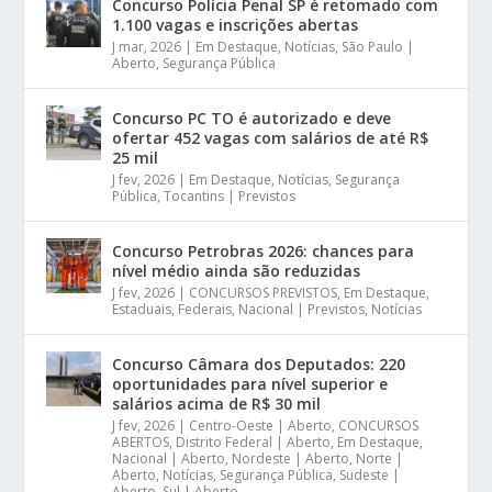
Concurso Polícia Penal SP é retomado com
1.100 vagas e inscrições abertas
J mar, 2026
|
Em Destaque
,
Notícias
,
São Paulo |
Aberto
,
Segurança Pública
Concurso PC TO é autorizado e deve
ofertar 452 vagas com salários de até R$
25 mil
J fev, 2026
|
Em Destaque
,
Notícias
,
Segurança
Pública
,
Tocantins | Previstos
Concurso Petrobras 2026: chances para
nível médio ainda são reduzidas
J fev, 2026
|
CONCURSOS PREVISTOS
,
Em Destaque
,
Estaduais
,
Federais
,
Nacional | Previstos
,
Notícias
Concurso Câmara dos Deputados: 220
oportunidades para nível superior e
salários acima de R$ 30 mil
J fev, 2026
|
Centro-Oeste | Aberto
,
CONCURSOS
ABERTOS
,
Distrito Federal | Aberto
,
Em Destaque
,
Nacional | Aberto
,
Nordeste | Aberto
,
Norte |
Aberto
,
Notícias
,
Segurança Pública
,
Sudeste |
Aberto
,
Sul | Aberto