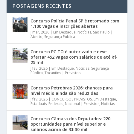
POSTAGENS RECENTES
Concurso Polícia Penal SP é retomado com
1.100 vagas e inscrições abertas
J mar, 2026
|
Em Destaque
,
Notícias
,
São Paulo |
Aberto
,
Segurança Pública
Concurso PC TO é autorizado e deve
ofertar 452 vagas com salários de até R$
25 mil
J fev, 2026
|
Em Destaque
,
Notícias
,
Segurança
Pública
,
Tocantins | Previstos
Concurso Petrobras 2026: chances para
nível médio ainda são reduzidas
J fev, 2026
|
CONCURSOS PREVISTOS
,
Em Destaque
,
Estaduais
,
Federais
,
Nacional | Previstos
,
Notícias
Concurso Câmara dos Deputados: 220
oportunidades para nível superior e
salários acima de R$ 30 mil