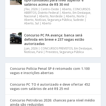
oportunidades para nível superior e
salários acima de R$ 30 mil
J fev, 2026
|
Centro-Oeste | Aberto
,
CONCURSOS
ABERTOS
,
Distrito Federal | Aberto
,
Em Destaque
,
Nacional | Aberto
,
Nordeste | Aberto
,
Norte |
Aberto
,
Notícias
,
Segurança Pública
,
Sudeste |
Aberto
,
Sul | Aberto
Concurso PC PA avança: banca será
definida em breve e 237 vagas estão
autorizadas
J jan, 2026
|
CONCURSOS PREVISTOS
,
Em Destaque
,
Notícias
,
Pará | Previstos
,
Segurança Pública
Concurso Polícia Penal SP é retomado com 1.100
vagas e inscrições abertas
Concurso PC TO é autorizado e deve ofertar 452
vagas com salários de até R$ 25 mil
Concurso Petrobras 2026: chances para nível médio
ainda são reduzidas