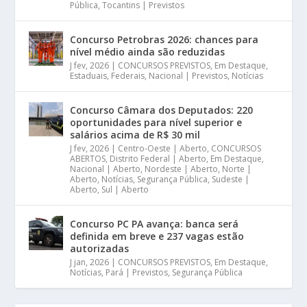
Pública
,
Tocantins | Previstos
Concurso Petrobras 2026: chances para
nível médio ainda são reduzidas
J fev, 2026
|
CONCURSOS PREVISTOS
,
Em Destaque
,
Estaduais
,
Federais
,
Nacional | Previstos
,
Notícias
Concurso Câmara dos Deputados: 220
oportunidades para nível superior e
salários acima de R$ 30 mil
J fev, 2026
|
Centro-Oeste | Aberto
,
CONCURSOS
ABERTOS
,
Distrito Federal | Aberto
,
Em Destaque
,
Nacional | Aberto
,
Nordeste | Aberto
,
Norte |
Aberto
,
Notícias
,
Segurança Pública
,
Sudeste |
Aberto
,
Sul | Aberto
Concurso PC PA avança: banca será
definida em breve e 237 vagas estão
autorizadas
J jan, 2026
|
CONCURSOS PREVISTOS
,
Em Destaque
,
Notícias
,
Pará | Previstos
,
Segurança Pública