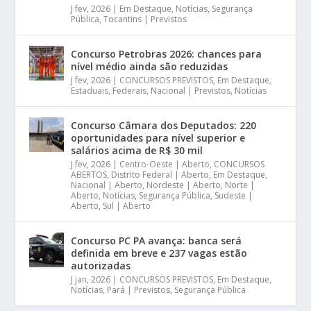
J fev, 2026
|
Em Destaque
,
Notícias
,
Segurança
Pública
,
Tocantins | Previstos
Concurso Petrobras 2026: chances para
nível médio ainda são reduzidas
J fev, 2026
|
CONCURSOS PREVISTOS
,
Em Destaque
,
Estaduais
,
Federais
,
Nacional | Previstos
,
Notícias
Concurso Câmara dos Deputados: 220
oportunidades para nível superior e
salários acima de R$ 30 mil
J fev, 2026
|
Centro-Oeste | Aberto
,
CONCURSOS
ABERTOS
,
Distrito Federal | Aberto
,
Em Destaque
,
Nacional | Aberto
,
Nordeste | Aberto
,
Norte |
Aberto
,
Notícias
,
Segurança Pública
,
Sudeste |
Aberto
,
Sul | Aberto
Concurso PC PA avança: banca será
definida em breve e 237 vagas estão
autorizadas
J jan, 2026
|
CONCURSOS PREVISTOS
,
Em Destaque
,
Notícias
,
Pará | Previstos
,
Segurança Pública