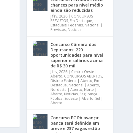
chances para nível médio
ainda são reduzidas
J fev, 2026
|
CONCURSOS
PREVISTOS
,
Em Destaque
,
Estaduais
,
Federais
,
Nacional |
Previstos
,
Notícias
Concurso Câmara dos
Deputados: 220
oportunidades para nível
superior e salários acima
de R$ 30 mil
J fev, 2026
|
Centro-Oeste |
Aberto
,
CONCURSOS ABERTOS
,
Distrito Federal | Aberto
,
Em
Destaque
,
Nacional | Aberto
,
Nordeste | Aberto
,
Norte |
Aberto
,
Notícias
,
Segurança
Pública
,
Sudeste | Aberto
,
Sul |
Aberto
Concurso PC PA avança:
banca será definida em
breve e 237 vagas estão