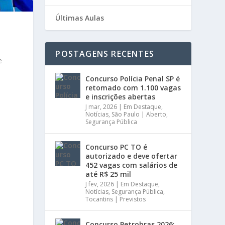
Últimas Aulas
POSTAGENS RECENTES
e
Concurso Polícia Penal SP é
retomado com 1.100 vagas
e inscrições abertas
J mar, 2026
|
Em Destaque
,
Notícias
,
São Paulo | Aberto
,
Segurança Pública
Concurso PC TO é
autorizado e deve ofertar
452 vagas com salários de
até R$ 25 mil
J fev, 2026
|
Em Destaque
,
Notícias
,
Segurança Pública
,
Tocantins | Previstos
Concurso Petrobras 2026: