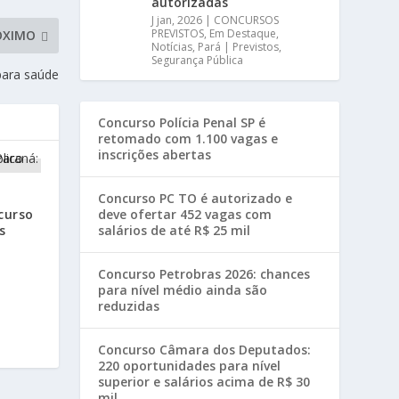
autorizadas
J jan, 2026
|
CONCURSOS
PREVISTOS
,
Em Destaque
,
ÓXIMO
Notícias
,
Pará | Previstos
,
Segurança Pública
para saúde
Concurso Polícia Penal SP é
retomado com 1.100 vagas e
inscrições abertas
Concurso PC TO é autorizado e
curso
deve ofertar 452 vagas com
s
salários de até R$ 25 mil
Concurso Petrobras 2026: chances
para nível médio ainda são
reduzidas
Concurso Câmara dos Deputados:
220 oportunidades para nível
superior e salários acima de R$ 30
mil