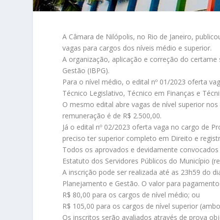
A Câmara de Nilópolis, no Rio de Janeiro, publi
vagas para cargos dos níveis médio e superior.
A organização, aplicação e correção do certame s
Gestão (IBPG).
Para o nível médio, o edital nº 01/2023 oferta v
Técnico Legislativo, Técnico em Finanças e Técn
O mesmo edital abre vagas de nível superior nos 
remuneração é de R$ 2.500,00.
Já o edital nº 02/2023 oferta vaga no cargo de P
preciso ter superior completo em Direito e regi
Todos os aprovados e devidamente convocados p
Estatuto dos Servidores Públicos do Município (re
A inscrição pode ser realizada até as 23h59 do di
Planejamento e Gestão. O valor para pagamento d
R$ 80,00 para os cargos de nível médio; ou
R$ 105,00 para os cargos de nível superior (ambos
Os inscritos serão avaliados através de prova obj