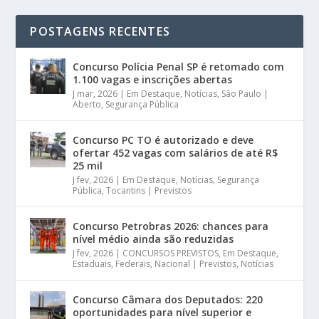
POSTAGENS RECENTES
Concurso Polícia Penal SP é retomado com
1.100 vagas e inscrições abertas
J mar, 2026
|
Em Destaque
,
Notícias
,
São Paulo |
Aberto
,
Segurança Pública
Concurso PC TO é autorizado e deve
ofertar 452 vagas com salários de até R$
25 mil
J fev, 2026
|
Em Destaque
,
Notícias
,
Segurança
Pública
,
Tocantins | Previstos
Concurso Petrobras 2026: chances para
nível médio ainda são reduzidas
J fev, 2026
|
CONCURSOS PREVISTOS
,
Em Destaque
,
Estaduais
,
Federais
,
Nacional | Previstos
,
Notícias
Concurso Câmara dos Deputados: 220
oportunidades para nível superior e