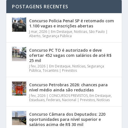
POSTAGENS RECENTES
Concurso Polícia Penal SP é retomado com
1.100 vagas e inscrições abertas
J mar, 2026
|
Em Destaque
,
Notícias
,
São Paulo |
Aberto
,
Segurança Pública
Concurso PC TO é autorizado e deve
ofertar 452 vagas com salários de até R$
25 mil
J fev, 2026
|
Em Destaque
,
Notícias
,
Segurança
Pública
,
Tocantins | Previstos
Concurso Petrobras 2026: chances para
nível médio ainda são reduzidas
J fev, 2026
|
CONCURSOS PREVISTOS
,
Em Destaque
,
Estaduais
,
Federais
,
Nacional | Previstos
,
Notícias
Concurso Câmara dos Deputados: 220
oportunidades para nível superior e
salários acima de R$ 30 mil