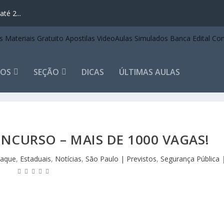
té 2...
TOS
SEÇÃO
DICAS
ÚLTIMAS AULAS
ONCURSO – MAIS DE 1000 VAGAS!
aque
,
Estaduais
,
Notícias
,
São Paulo | Previstos
,
Segurança Pública