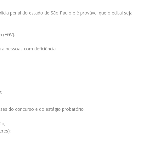
ícia penal do estado de São Paulo e é provável que o edital seja
a (FGV).
a pessoas com deficiência.
o;
ases do concurso e do estágio probatório.
ão;
eres);