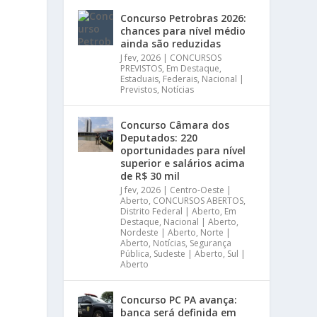
Concurso Petrobras 2026:
chances para nível médio
ainda são reduzidas
J fev, 2026
|
CONCURSOS
PREVISTOS
,
Em Destaque
,
Estaduais
,
Federais
,
Nacional |
Previstos
,
Notícias
Concurso Câmara dos
Deputados: 220
oportunidades para nível
superior e salários acima
de R$ 30 mil
J fev, 2026
|
Centro-Oeste |
Aberto
,
CONCURSOS ABERTOS
,
Distrito Federal | Aberto
,
Em
Destaque
,
Nacional | Aberto
,
Nordeste | Aberto
,
Norte |
Aberto
,
Notícias
,
Segurança
Pública
,
Sudeste | Aberto
,
Sul |
Aberto
Concurso PC PA avança:
banca será definida em