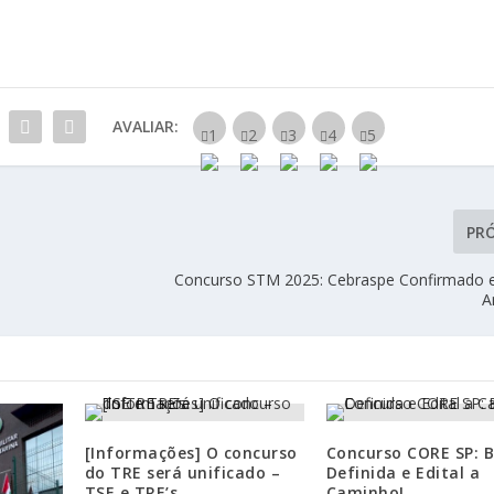
AVALIAR:
PR
Concurso STM 2025: Cebraspe Confirmado 
A
[Informações] O concurso
Concurso CORE SP: 
do TRE será unificado –
Definida e Edital a
TSE e TRE’s
Caminho!