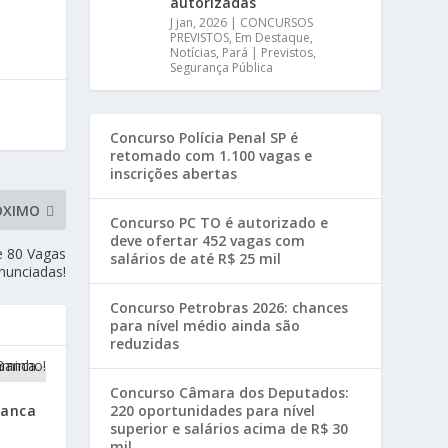
autorizadas
J jan, 2026
|
CONCURSOS
PREVISTOS
,
Em Destaque
,
Notícias
,
Pará | Previstos
,
Segurança Pública
Concurso Polícia Penal SP é
retomado com 1.100 vagas e
inscrições abertas
ÓXIMO
Concurso PC TO é autorizado e
deve ofertar 452 vagas com
e 80 Vagas
salários de até R$ 25 mil
nunciadas!
Concurso Petrobras 2026: chances
para nível médio ainda são
reduzidas
Concurso Câmara dos Deputados:
220 oportunidades para nível
Banca
superior e salários acima de R$ 30
mil