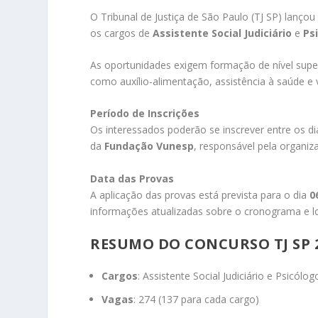
O Tribunal de Justiça de São Paulo (TJ SP) lanço
os cargos de
Assistente Social Judiciário
e
Ps
As oportunidades exigem formação de nível super
como auxílio-alimentação, assistência à saúde e 
Período de Inscrições
Os interessados poderão se inscrever entre os d
da
Fundação Vunesp
, responsável pela organiz
Data das Provas
A aplicação das provas está prevista para o dia
0
informações atualizadas sobre o cronograma e lo
RESUMO DO CONCURSO TJ SP 
Cargos
: Assistente Social Judiciário e Psicólogo
Vagas
: 274 (137 para cada cargo)