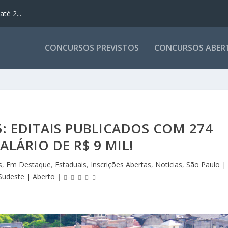
té 2...
CONCURSOS PREVISTOS
CONCURSOS ABER
: EDITAIS PUBLICADOS COM 274
ALÁRIO DE R$ 9 MIL!
s
,
Em Destaque
,
Estaduais
,
Inscrições Abertas
,
Notícias
,
São Paulo |
Sudeste | Aberto
|