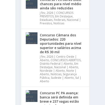
chances para nível médio
ainda são reduzidas
J fev, 2026
|
CONCURSOS
PREVISTOS
,
Em Destaque
,
Estaduais
,
Federais
,
Nacional |
Previstos
,
Notícias
Concurso Câmara dos
Deputados: 220
oportunidades para nível
superior e salários acima
de R$ 30 mil
J fev, 2026
|
Centro-Oeste |
Aberto
,
CONCURSOS ABERTOS
,
Distrito Federal | Aberto
,
Em
Destaque
,
Nacional | Aberto
,
Nordeste | Aberto
,
Norte |
Aberto
,
Notícias
,
Segurança
Pública
,
Sudeste | Aberto
,
Sul |
Aberto
Concurso PC PA avança:
banca será definida em
breve e 237 vagas estão