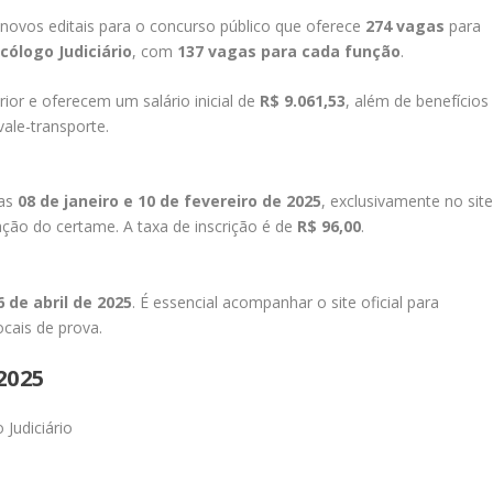
u novos editais para o concurso público que oferece
274 vagas
para
icólogo Judiciário
, com
137 vagas para cada função
.
ior e oferecem um salário inicial de
R$ 9.061,53
, além de benefícios
vale-transporte.
ias
08 de janeiro e 10 de fevereiro de 2025
, exclusivamente no sit
ação do certame. A taxa de inscrição é de
R$ 96,00
.
6 de abril de 2025
. É essencial acompanhar o site oficial para
cais de prova.
2025
 Judiciário