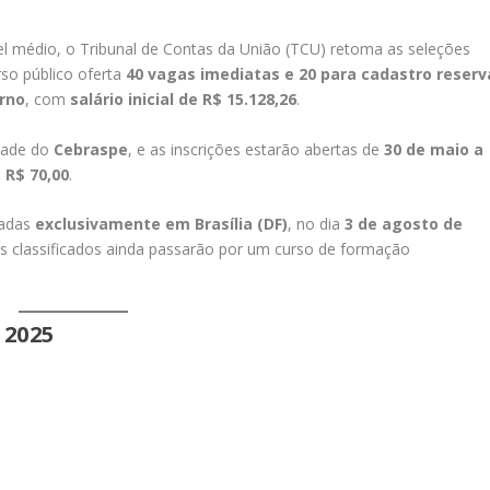
el médio, o Tribunal de Contas da União (TCU) retoma as seleções
so público oferta
40 vagas imediatas e 20 para cadastro reserv
erno
, com
salário inicial de R$ 15.128,26
.
idade do
Cebraspe
, e as inscrições estarão abertas de
30 de maio a
m
R$ 70,00
.
cadas
exclusivamente em Brasília (DF)
, no dia
3 de agosto de
s classificados ainda passarão por um curso de formação
2025