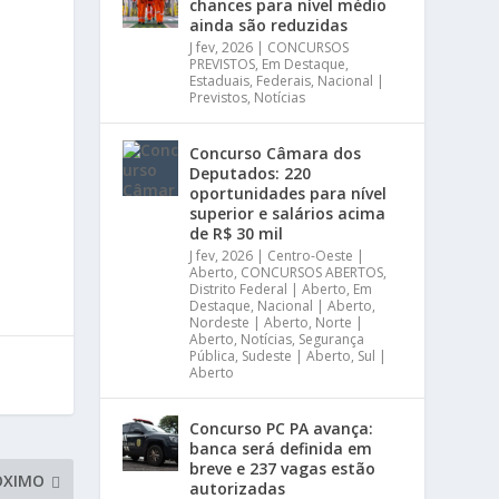
chances para nível médio
ainda são reduzidas
J fev, 2026
|
CONCURSOS
PREVISTOS
,
Em Destaque
,
Estaduais
,
Federais
,
Nacional |
Previstos
,
Notícias
Concurso Câmara dos
Deputados: 220
oportunidades para nível
superior e salários acima
de R$ 30 mil
J fev, 2026
|
Centro-Oeste |
Aberto
,
CONCURSOS ABERTOS
,
Distrito Federal | Aberto
,
Em
Destaque
,
Nacional | Aberto
,
Nordeste | Aberto
,
Norte |
Aberto
,
Notícias
,
Segurança
Pública
,
Sudeste | Aberto
,
Sul |
Aberto
Concurso PC PA avança:
banca será definida em
breve e 237 vagas estão
ÓXIMO
autorizadas