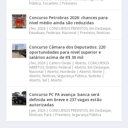
Pública
,
Tocantins | Previstos
Concurso Petrobras 2026: chances para
nível médio ainda são reduzidas
J fev, 2026
|
CONCURSOS PREVISTOS
,
Em Destaque
,
Estaduais
,
Federais
,
Nacional | Previstos
,
Notícias
Concurso Câmara dos Deputados: 220
oportunidades para nível superior e
salários acima de R$ 30 mil
J fev, 2026
|
Centro-Oeste | Aberto
,
CONCURSOS
ABERTOS
,
Distrito Federal | Aberto
,
Em Destaque
,
Nacional | Aberto
,
Nordeste | Aberto
,
Norte |
Aberto
,
Notícias
,
Segurança Pública
,
Sudeste |
Aberto
,
Sul | Aberto
Concurso PC PA avança: banca será
definida em breve e 237 vagas estão
autorizadas
J jan, 2026
|
CONCURSOS PREVISTOS
,
Em Destaque
,
Notícias
,
Pará | Previstos
,
Segurança Pública