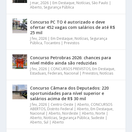
J mar, 2026
|
Em Destaque
,
Notícias
,
São Paulo |
Aberto
,
Segurança Pública
Concurso PC TO é autorizado e deve
ofertar 452 vagas com salários de até R$
25 mil
J fev, 2026
|
Em Destaque
,
Notícias
,
Segurança
Pública
,
Tocantins | Previstos
Concurso Petrobras 2026: chances para
nível médio ainda são reduzidas
J fev, 2026
|
CONCURSOS PREVISTOS
,
Em Destaque
,
Estaduais
,
Federais
,
Nacional | Previstos
,
Notícias
Concurso Câmara dos Deputados: 220
oportunidades para nível superior e
salários acima de R$ 30 mil
J fev, 2026
|
Centro-Oeste | Aberto
,
CONCURSOS
ABERTOS
,
Distrito Federal | Aberto
,
Em Destaque
,
Nacional | Aberto
,
Nordeste | Aberto
,
Norte |
Aberto
,
Notícias
,
Segurança Pública
,
Sudeste |
Aberto
,
Sul | Aberto