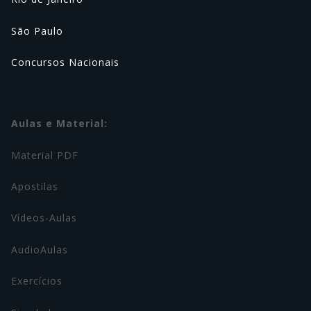
São Paulo
Concursos Nacionais
Aulas e Material:
Material PDF
Apostilas
Vídeos-Aulas
AudioAulas
Exercícios