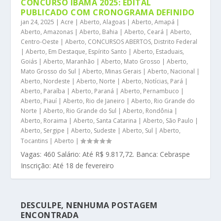
CONCURSO IBAMA 2025: EDITAL
PUBLICADO COM CRONOGRAMA DEFINIDO
jan 24, 2025
|
Acre | Aberto
,
Alagoas | Aberto
,
Amapá |
Aberto
,
Amazonas | Aberto
,
Bahia | Aberto
,
Ceará | Aberto
,
Centro-Oeste | Aberto
,
CONCURSOS ABERTOS
,
Distrito Federal
| Aberto
,
Em Destaque
,
Espírito Santo | Aberto
,
Estaduais
,
Goiás | Aberto
,
Maranhão | Aberto
,
Mato Grosso | Aberto
,
Mato Grosso do Sul | Aberto
,
Minas Gerais | Aberto
,
Nacional |
Aberto
,
Nordeste | Aberto
,
Norte | Aberto
,
Notícias
,
Pará |
Aberto
,
Paraíba | Aberto
,
Paraná | Aberto
,
Pernambuco |
Aberto
,
Piauí | Aberto
,
Rio de Janeiro | Aberto
,
Rio Grande do
Norte | Aberto
,
Rio Grande do Sul | Aberto
,
Rondônia |
Aberto
,
Roraima | Aberto
,
Santa Catarina | Aberto
,
São Paulo |
Aberto
,
Sergipe | Aberto
,
Sudeste | Aberto
,
Sul | Aberto
,
Tocantins | Aberto
|
Vagas: 460 Salário: Até R$ 9.817,72. Banca: Cebraspe
Inscrição: Até 18 de fevereiro
DESCULPE, NENHUMA POSTAGEM
ENCONTRADA