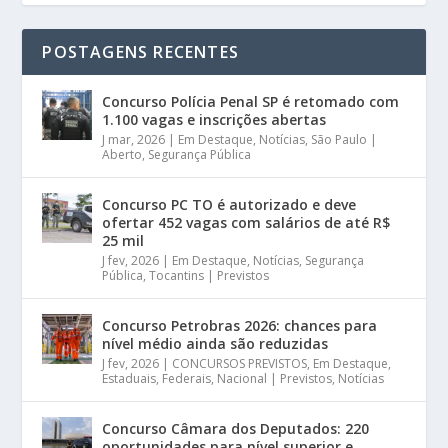
POSTAGENS RECENTES
Concurso Polícia Penal SP é retomado com
1.100 vagas e inscrições abertas
J mar, 2026
|
Em Destaque
,
Notícias
,
São Paulo |
Aberto
,
Segurança Pública
Concurso PC TO é autorizado e deve
ofertar 452 vagas com salários de até R$
25 mil
J fev, 2026
|
Em Destaque
,
Notícias
,
Segurança
Pública
,
Tocantins | Previstos
Concurso Petrobras 2026: chances para
nível médio ainda são reduzidas
J fev, 2026
|
CONCURSOS PREVISTOS
,
Em Destaque
,
Estaduais
,
Federais
,
Nacional | Previstos
,
Notícias
Concurso Câmara dos Deputados: 220
oportunidades para nível superior e