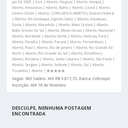
jan 24, 2025
|
Acre | Aberto
,
Alagoas | Aberto
,
Amapá |
Aberto
,
Amazonas | Aberto
,
Bahia | Aberto
,
Ceará | Aberto
,
Centro-Oeste | Aberto
,
CONCURSOS ABERTOS
,
Distrito Federal
| Aberto
,
Em Destaque
,
Espírito Santo | Aberto
,
Estaduais
,
Goiás | Aberto
,
Maranhão | Aberto
,
Mato Grosso | Aberto
,
Mato Grosso do Sul | Aberto
,
Minas Gerais | Aberto
,
Nacional |
Aberto
,
Nordeste | Aberto
,
Norte | Aberto
,
Notícias
,
Pará |
Aberto
,
Paraíba | Aberto
,
Paraná | Aberto
,
Pernambuco |
Aberto
,
Piauí | Aberto
,
Rio de Janeiro | Aberto
,
Rio Grande do
Norte | Aberto
,
Rio Grande do Sul | Aberto
,
Rondônia |
Aberto
,
Roraima | Aberto
,
Santa Catarina | Aberto
,
São Paulo |
Aberto
,
Sergipe | Aberto
,
Sudeste | Aberto
,
Sul | Aberto
,
Tocantins | Aberto
|
Vagas: 460 Salário: Até R$ 9.817,72. Banca: Cebraspe
Inscrição: Até 18 de fevereiro
DESCULPE, NENHUMA POSTAGEM
ENCONTRADA